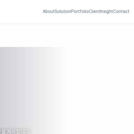
About
Solution
Portfolio
Client
Insight
Contact
준을 제시합니다.