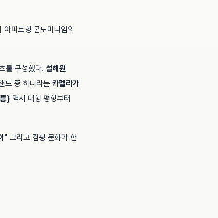
존의 아파트형 콘도미니엄의
텐츠를 구성했다.
설해원
브랜드 중 하나라는
카펠라가
릉)
역시 대형 평형부터
이"
그리고 캠핑 문화가 한