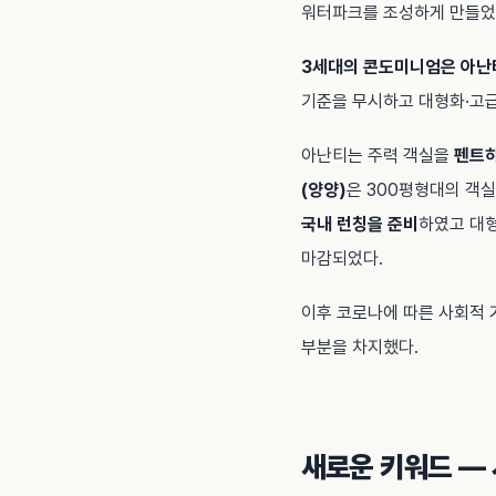
워터파크를 조성하게 만들었
3세대의 콘도미니엄은 아난
기준을 무시하고 대형화·고
아난티는 주력 객실을
펜트하
(양양)
은 300평형대의 객
국내 런칭을 준비
하였고 대
마감되었다.
이후 코로나에 따른 사회적 
부분을 차지했다.
새로운 키워드 —