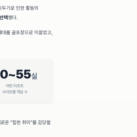
리두기로 인한 활동의
 선택
했다.
 세대를 골프장으로 이끌었고,
0~55
실
아만 리조트
사이트별 객실 수
로운 "힙한 취미"를 감당할