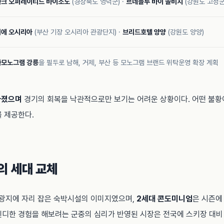
크 오퍼레이티드 바이소노
(경상북도 영덕군) ·
르네블루 바이 쏠비치
(강원도 고성군
에 오시리아
(부산 기장 오시리아 관광단지) ·
브리드호텔 양양
(강원도 양양)
모노그램 강릉
을 필두로 남해, 거제, 부산 등 모노그램 브랜드 위탁운영 확장 계획
라졌으며
경기의 회복을 낙관적으로만 보기는 어려운 상황이다. 어떤 불황
 제공한다.
의 세대 교체
관광지에 자리 잡은 숙박시설의 이미지였으며,
2세대 콘도미니엄
은 시즌에
디한 경험을 해보려는 군중의 심리가 반영된 시장은 전국에 스키장 대비