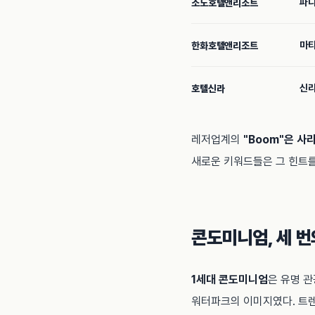
파나
소노호텔앤리조트
마티
한화호텔앤리조트
신라
호텔신라
레저업계의
"Boom"은 사
새로운 키워드들은 그 힌트를
콘도미니엄, 세 번
1세대 콘도미니엄
은 유명 
워터파크의 이미지였다. 트렌